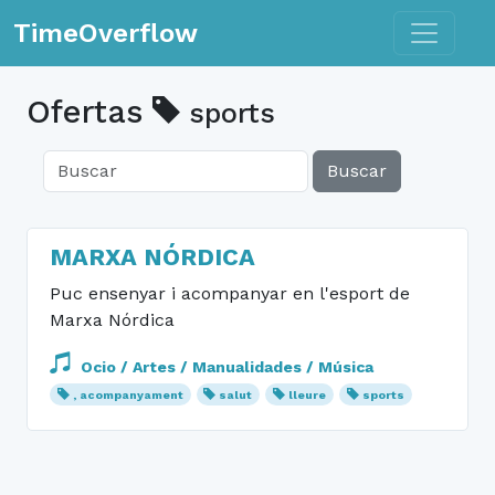
Toggle n
TimeOverflow
Ofertas
sports
Buscar
MARXA NÓRDICA
Puc ensenyar i acompanyar en l'esport de
Marxa Nórdica
Ocio / Artes / Manualidades / Música
, acompanyament
salut
lleure
sports