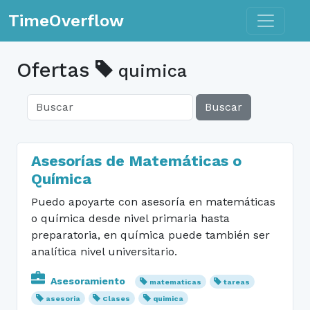
Toggle n
TimeOverflow
Ofertas
quimica
Buscar
Asesorías de Matemáticas o
Química
Puedo apoyarte con asesoría en matemáticas
o química desde nivel primaria hasta
preparatoria, en química puede también ser
analítica nivel universitario.
Asesoramiento
matematicas
tareas
asesoria
Clases
quimica