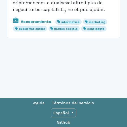
criptomonedes o qualsevol altre tipus de
negoci turbo-capitalista, no et puc ajudar.
Asesoramiento
informàtica
marketing
publicitat online
xarxes socials
continguts
Ayuda
Términos del servicio
Español
Github