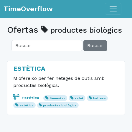
Toggle n
TimeOverflow
Ofertas
productes biològics
Buscar
ESTÈTICA
M'ofereixo per fer neteges de cutis amb
productes biològics.
Estética
Benestar
salut
bellesa
estètica
productes biològics