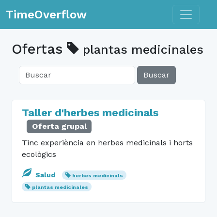
Toggle n
TimeOverflow
Ofertas
plantas medicinales
Buscar
Taller d'herbes medicinals
Oferta grupal
Tinc experiència en herbes medicinals i horts
ecològics
Salud
herbes medicinals
plantas medicinales