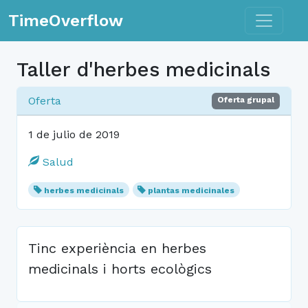
Toggle n
TimeOverflow
Taller d'herbes medicinals
Oferta
Oferta grupal
1 de julio de 2019
Salud
herbes medicinals
plantas medicinales
Tinc experiència en herbes
medicinals i horts ecològics