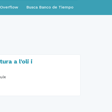
eOverflow
Busca Banco de Tiempo
a a l'oli i
buix