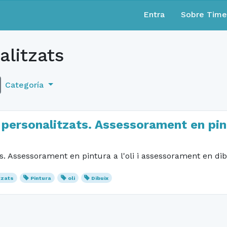
Entra
Sobre Tim
litzats
Categoría
ersonalitzats. Assessorament en pintur
. Assessorament en pintura a l'oli i assessorament en di
tzats
Pintura
oli
Dibuix