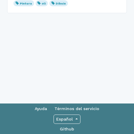
Pintura
oli
Dibuix
Ayuda
Términos del servicio
Español
Github