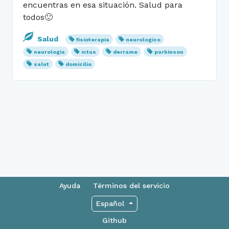
encuentras en esa situación. Salud para
todos🙂
Salud
fisioterapia
neurologico
neurologia
ictus
derrame
parkinson
salut
domicilio
Ayuda
Términos del servicio
Español
Github