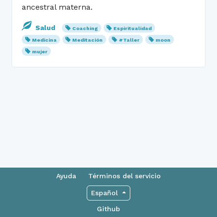
ancestral materna.
Salud
Coaching
Espiritualidad
Medicina
Meditación
#Taller
moon
mujer
Ayuda
Términos del servicio
Español
Github