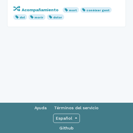
Acompañamiento
mort
conèixer gent
dol
morir
dolor
Ayuda
Términos del servicio
Español
Github