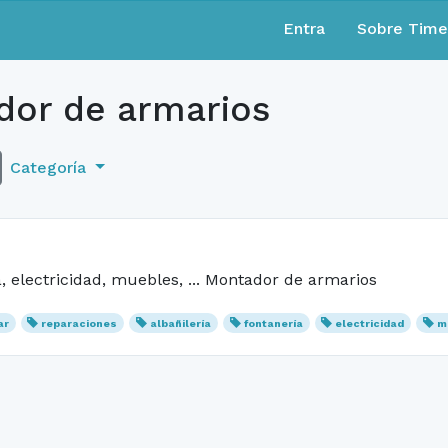
Entra
Sobre Tim
or de armarios
Categoría
, electricidad, muebles, ... Montador de armarios
ar
reparaciones
albañilería
fontanería
electricidad
m