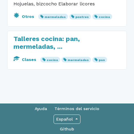
Hojuelas, bizcocho Elaborar licores
Otros
mermeladas
postres
cocina
Talleres cocina: pan,
mermeladas, ...
Clases
cocina
mermeladas
pan
Ayuda
Términos del servicio
Español
Github