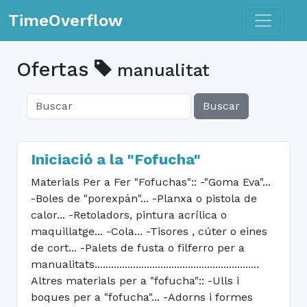
Toggle n
TimeOverflow
Ofertas
manualitat
Buscar
Iniciació a la "Fofucha"
Materials Per a Fer "Fofuchas":: -"Goma Eva"...
-Boles de "porexpán"... -Planxa o pistola de
calor... -Retoladors, pintura acrílica o
maquillatge... -Cola... -Tisores , cúter o eines
de cort... -Palets de fusta o filferro per a
manualitats............................................................
Altres materials per a "fofucha":: -Ulls i
boques per a "fofucha"... -Adorns i formes