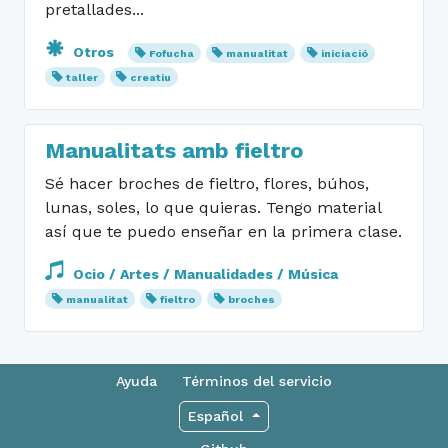
pretallades...
Otros
Fofucha
manualitat
iniciació
taller
creatiu
Manualitats amb fieltro
Sé hacer broches de fieltro, flores, búhos,
lunas, soles, lo que quieras. Tengo material
así que te puedo enseñar en la primera clase.
Ocio / Artes / Manualidades / Música
manualitat
fieltro
broches
Ayuda
Términos del servicio
Español