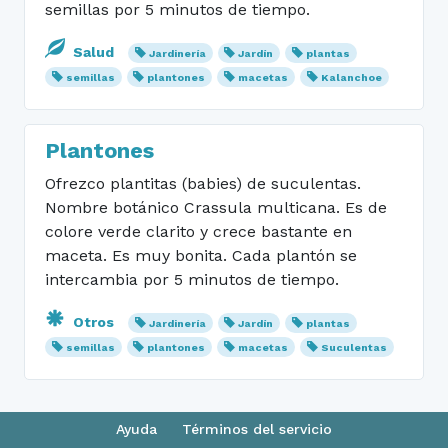
semillas por 5 minutos de tiempo.
Salud
Jardinería
Jardín
plantas
semillas
plantones
macetas
Kalanchoe
Plantones
Ofrezco plantitas (babies) de suculentas.
Nombre botánico Crassula multicana. Es de
colore verde clarito y crece bastante en
maceta. Es muy bonita. Cada plantón se
intercambia por 5 minutos de tiempo.
Otros
Jardinería
Jardín
plantas
semillas
plantones
macetas
Suculentas
Ayuda
Términos del servicio