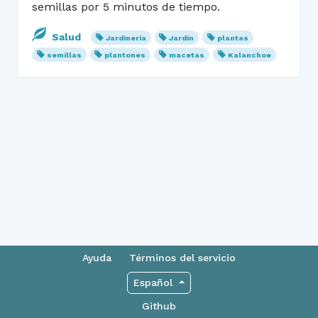
semillas por 5 minutos de tiempo.
Salud
Jardinería
Jardín
plantas
semillas
plantones
macetas
Kalanchoe
Ayuda
Términos del servicio
Español
Github