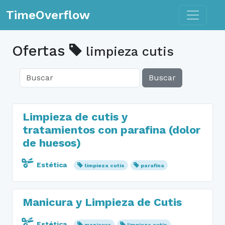
Toggle n
TimeOverflow
Ofertas
limpieza cutis
Buscar
Limpieza de cutis y
tratamientos con parafina (dolor
de huesos)
Estética
limpieza cutis
parafina
Manicura y Limpieza de Cutis
Estética
manicura
limpieza cutis