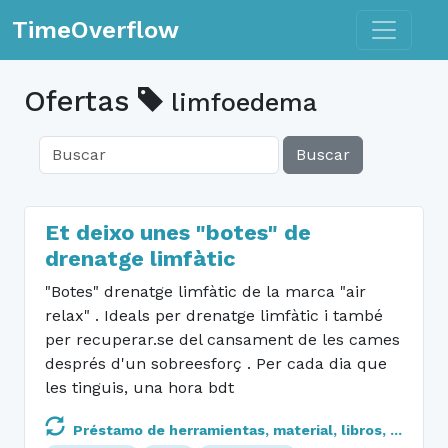
Toggle n
TimeOverflow
Ofertas
limfoedema
Buscar
Et deixo unes "botes" de
drenatge limfàtic
"Botes" drenatge limfàtic de la marca "air
relax" . Ideals per drenatge limfàtic i també
per recuperar.se del cansament de les cames
després d'un sobreesforç . Per cada dia que
les tinguis, una hora bdt
Préstamo de herramientas, material, libros, ...