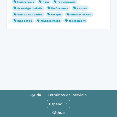
fisioteràpia
fisio
recuperació
drenatge limfàtic
limfoedema
cames
cames cansades
teràpia
cuidant el cos
massatge
manteniment
tractament
Ayuda
Términos del servicio
Español
Github