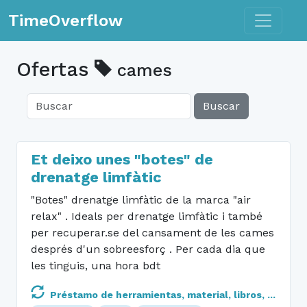
Toggle n
TimeOverflow
Ofertas
cames
Buscar
Et deixo unes "botes" de
drenatge limfàtic
"Botes" drenatge limfàtic de la marca "air
relax" . Ideals per drenatge limfàtic i també
per recuperar.se del cansament de les cames
després d'un sobreesforç . Per cada dia que
les tinguis, una hora bdt
Préstamo de herramientas, material, libros, ...