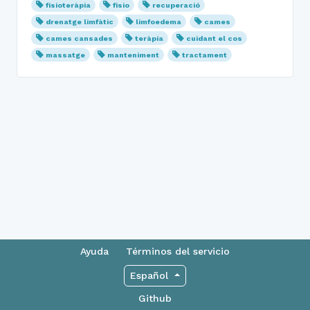
fisioteràpia
fisio
recuperació
drenatge limfàtic
limfoedema
cames
cames cansades
teràpia
cuidant el cos
massatge
manteniment
tractament
Ayuda
Términos del servicio
Español
Github