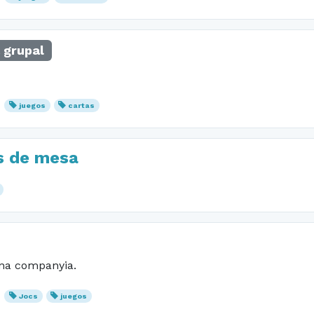
 grupal
juegos
cartas
os de mesa
ona companyia.
Jocs
juegos