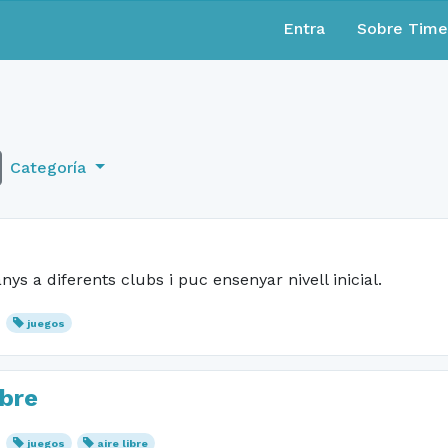
Entra
Sobre Tim
Categoría
ys a diferents clubs i puc ensenyar nivell inicial.
juegos
ibre
juegos
aire libre