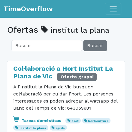
Toggle n
TimeOverflow
Ofertas
institut la plana
Buscar
Col·laboració a Hort Institut La
Plana de Vic
Oferta grupal
A l'Institut la Plana de Vic busquen
col·laboració per cuidar l'hort. Les persones
interessades es poden adreçar al watsapp del
Banc del Temps de Vic: 643059681
Tareas domésticas
hort
horticultura
institut la plana
ajuda