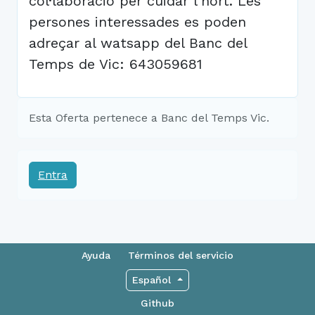
col·laboració per cuidar l'hort. Les
persones interessades es poden
adreçar al watsapp del Banc del
Temps de Vic: 643059681
Esta Oferta pertenece a Banc del Temps Vic.
Entra
Ayuda
Términos del servicio
Español
Github