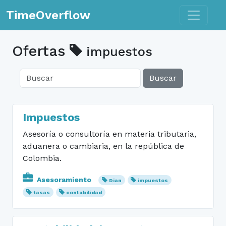
Toggle n
TimeOverflow
Ofertas
impuestos
Buscar
Impuestos
Asesoría o consultoría en materia tributaria,
aduanera o cambiaria, en la república de
Colombia.
Asesoramiento
Dian
impuestos
tasas
contabilidad