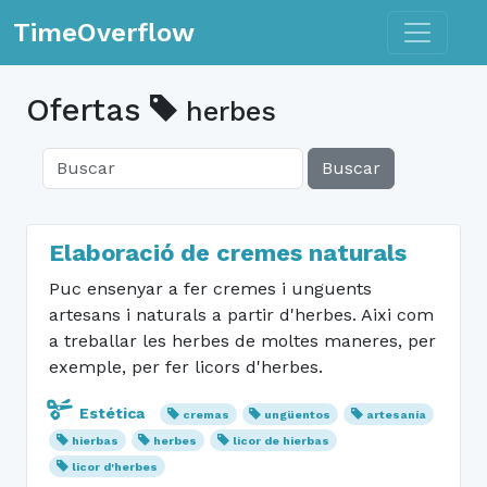
Toggle n
TimeOverflow
Ofertas
herbes
Buscar
Elaboració de cremes naturals
Puc ensenyar a fer cremes i unguents
artesans i naturals a partir d'herbes. Aixi com
a treballar les herbes de moltes maneres, per
exemple, per fer licors d'herbes.
Estética
cremas
ungüentos
artesanía
hierbas
herbes
licor de hierbas
licor d'herbes