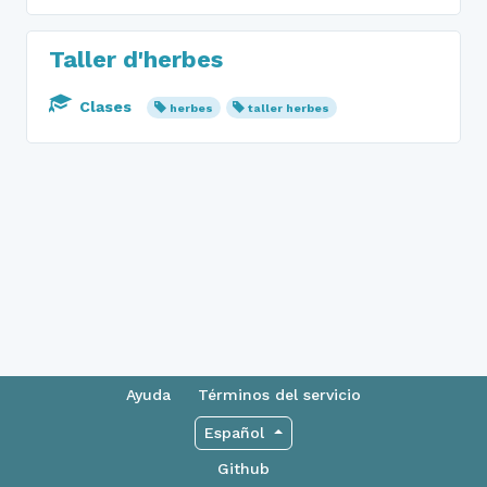
Taller d'herbes
Clases
herbes
taller herbes
Ayuda
Términos del servicio
Español
Github