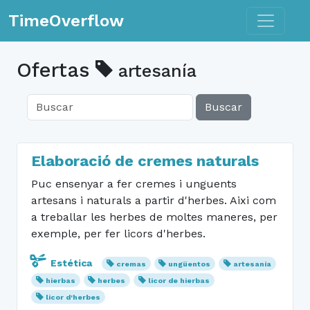
Toggle n
TimeOverflow
Ofertas
artesanía
Buscar
Elaboració de cremes naturals
Puc ensenyar a fer cremes i unguents
artesans i naturals a partir d'herbes. Aixi com
a treballar les herbes de moltes maneres, per
exemple, per fer licors d'herbes.
Estética
cremas
ungüentos
artesanía
hierbas
herbes
licor de hierbas
licor d'herbes