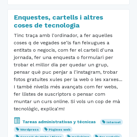
Enquestes, cartells i altres
coses de tecnologia
Tinc traça amb l'ordinador, a fer aquelles
coses q de vegades se'ls fan feixugues a
entitats o negocis, com fer el cartell d'una
jornada, fer una enquesta o formulari per
trobar el millor dia per quedar un grup,
pensar què puc penjar a l'instagram, trobar
fotos gratuites xules per la web o les xarxes...
I també nivells més avançats com fer webs,
fer llistes de suscriptors o pensar com
muntar un curs online. Si vols un cop de mà
tecnològic, explica'm!
Tareas administrativas y técnicas
Internet
Wordpress
Pàgines web
Creació de Webs i Blocs
mailchimp
Fer cartells