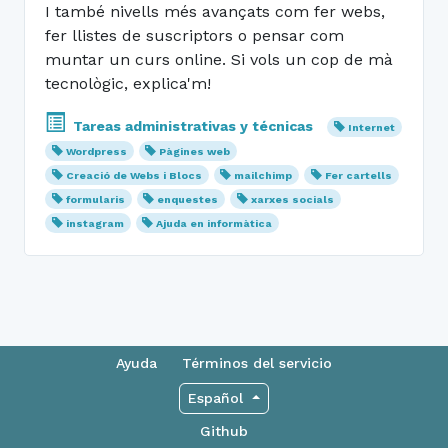
I també nivells més avançats com fer webs,
fer llistes de suscriptors o pensar com
muntar un curs online. Si vols un cop de mà
tecnològic, explica'm!
Tareas administrativas y técnicas
Internet
Wordpress
Pàgines web
Creació de Webs i Blocs
mailchimp
Fer cartells
formularis
enquestes
xarxes socials
instagram
Ajuda en informàtica
Ayuda
Términos del servicio
Español
Github