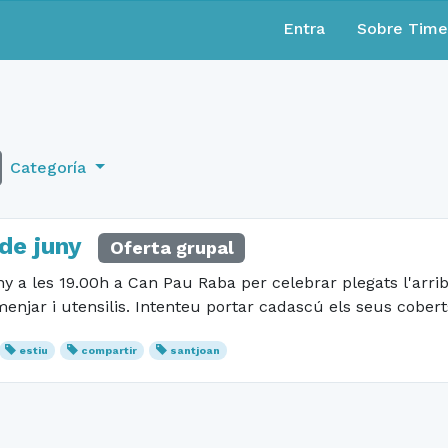
Entra
Sobre Tim
Categoría
de juny
Oferta grupal
y a les 19.00h a Can Pau Raba per celebrar plegats l'arrib
jar i utensilis. Intenteu portar cadascú els seus coberts 
estiu
compartir
santjoan