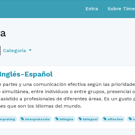
Entra
Sobre Tim
va
Categoría
 Inglés-Español
re partes y una comunicación efectiva según las prioridade
 simultánea, entre individuos o entre grupos, presencial
asistido a profesionales de diferentes áreas. Es un gusto 
nes que son los idiomas del mundo.
erpreting
interpretación
bilingüe
bilingual
effective
c