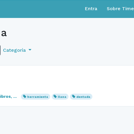
Entra
Sobre Tim
da
Categoría
bros, ...
herramienta
llana
dentada