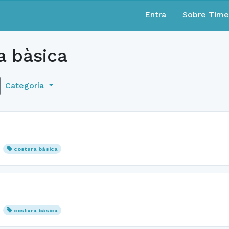
Entra
Sobre Tim
a bàsica
Categoría
costura bàsica
costura bàsica