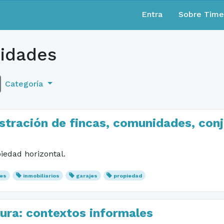
Entra
Sobre Tim
idades
Categoría
tración de fincas, comunidades, conj
iedad horizontal.
es
inmobiliarios
garajes
propiedad
tura: contextos informales