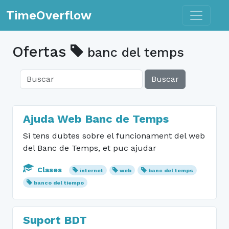
Toggle n
TimeOverflow
Ofertas
banc del temps
Buscar
Ajuda Web Banc de Temps
Si tens dubtes sobre el funcionament del web
del Banc de Temps, et puc ajudar
Clases
internet
web
banc del temps
banco del tiempo
Suport BDT