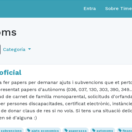
Entra
Sobre Tim
oms
Categoría
ficial
a fer papers per demanar ajuts i subvencions que et perto
esentat papers d'autònoms (036, 037, 130, 303, 390, 349...),
d de carnet de familia monoparental, solicituds d'orfandat
er persones discapacitades, certificat electrònic, instàncie
de donar claus de res si no vols. Si tens una situació del
n sé d'alguna :)
subvencions
ajuts economics
paperassa
autonoms
finan