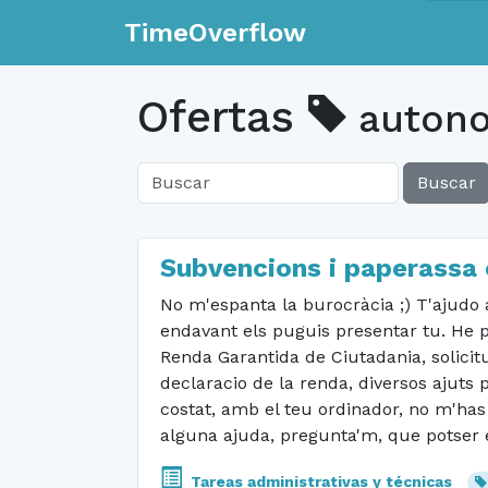
TimeOverflow
Ofertas
auton
Buscar
Subvencions i paperassa o
No m'espanta la burocràcia ;) T'ajudo 
endavant els puguis presentar tu. He pr
Renda Garantida de Ciutadania, solicitu
declaracio de la renda, diversos ajuts p
costat, amb el teu ordinador, no m'has 
alguna ajuda, pregunta'm, que potser e
Tareas administrativas y técnicas