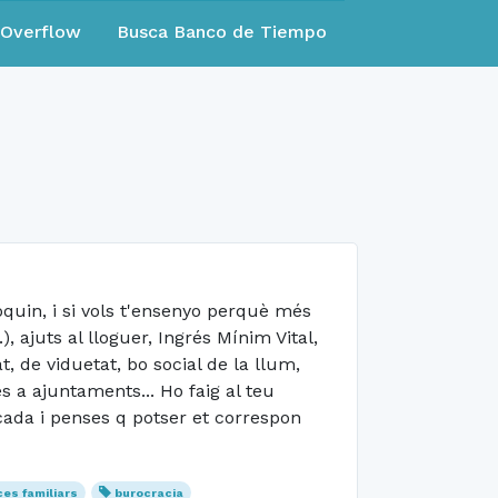
eOverflow
Busca Banco de Tiempo
quin, i si vols t'ensenyo perquè més
 ajuts al lloguer, Ingrés Mínim Vital,
, de viduetat, bo social de la llum,
s a ajuntaments... Ho faig al teu
icada i penses q potser et correspon
ces familiars
burocracia