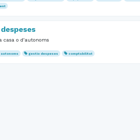
ent
e despeses
la casa o d'autonoms
autonoms
gestio despeses
comptabilitat