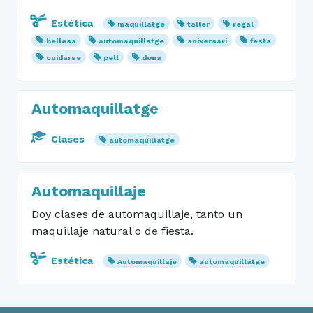
Estética
maquillatge
taller
regal
bellesa
automaquillatge
aniversari
festa
cuidarse
pell
dona
Automaquillatge
Clases
automaquillatge
Automaquillaje
Doy clases de automaquillaje, tanto un
maquillaje natural o de fiesta.
Estética
Automaquillaje
automaquillatge