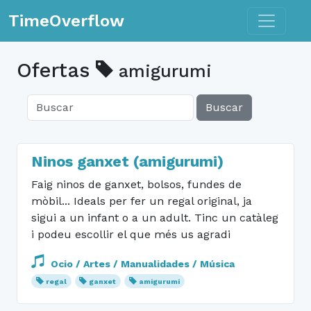
Toggle n
TimeOverflow
Ofertas
amigurumi
Buscar
Ninos ganxet (amigurumi)
Faig ninos de ganxet, bolsos, fundes de
mòbil... Ideals per fer un regal original, ja
sigui a un infant o a un adult. Tinc un catàleg
i podeu escollir el que més us agradi
Ocio / Artes / Manualidades / Música
regal
ganxet
amigurumi