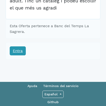
adult. Tinc un catàleg i podeu escollir
el que més us agradi
Esta Oferta pertenece a Banc del Temps La
Sagrera.
Entra
Ayuda
Términos del servicio
Español
Github