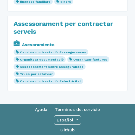
finances familiars
diners
Assessorament per contractar
serveis
Asesoramiento
Canvi de contractació d'assegurances
Organitzar documentació
Organitzar factures
Assessorament sobre assegurances
Trucs per estalviar
Canvi de contractació d'electricitat
Ayuda
Términos del servicio
Español
Github