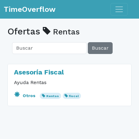
Toggle n
TimeOverflow
Ofertas
Rentas
Buscar
Asesoría Fiscal
Ayuda Rentas
Otros
Rentas
fiscal