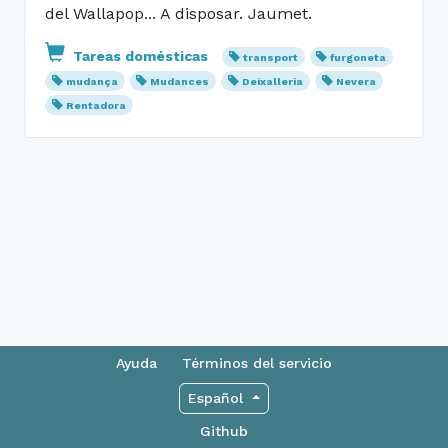
del Wallapop... A disposar. Jaumet.
Tareas domésticas
transport
furgoneta
mudança
Mudances
Deixalleria
Nevera
Rentadora
Ayuda
Términos del servicio
Español
Github