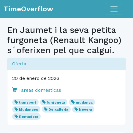
Toggle n
TimeOverflow
En Jaumet i la seva petita
furgoneta (Renault Kangoo)
s´oferixen pel que calgui.
Oferta
20 de enero de 2026
Tareas domésticas
transport
furgoneta
mudança
Mudances
Deixalleria
Nevera
Rentadora