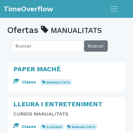
Toggle n
TimeOverflow
Ofertas
MANUALITATS
Buscar
PAPER MACHÉ
Clases
MANUALITATS
LLEURA I ENTRETENIMENT
CURSOS MANUALITATS
Clases
CLASSES
MANUALITATS