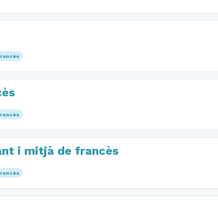
francès
cès
francès
ant i mitjà de francès
francès