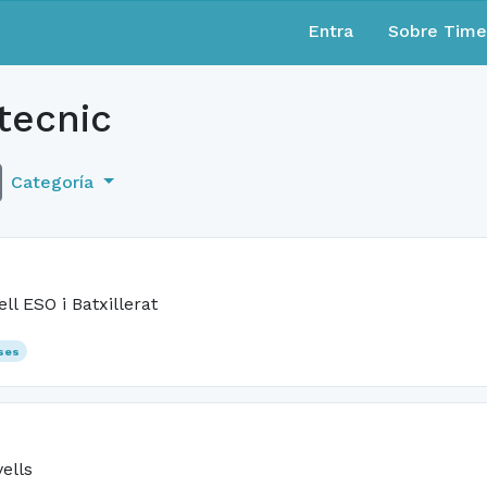
Entra
Sobre Tim
tecnic
Categoría
ll ESO i Batxillerat
ses
vells