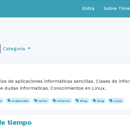
Entra
Sobre Tim
Categoría
os de aplicaciones informáticas sencillas. Clases de infor
 de dudas informaticas. Conocimientos en Linux.
es
ordenador
taller
talleres
Blog
blog
Linux
 de tiempo