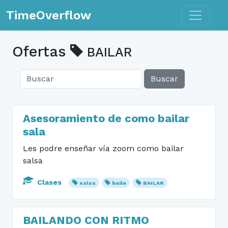
Toggle n
TimeOverflow
Ofertas
BAILAR
Buscar
Asesoramiento de como bailar
sala
Les podre enseñar vía zoom como bailar
salsa
Clases
salsa
baile
BAILAR
BAILANDO CON RITMO