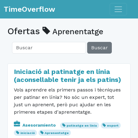
Toggle n
TimeOverflow
Ofertas
Aprenentatge
Buscar
Iniciació al patinatge en línia
(aconsellable tenir ja els patins)
Vols aprendre els primers passos i tècniques
per patinar en línia? No sóc un expert, tot
just un aprenent, però puc ajudar en les
primeres etapes d'aprenentatge.
Asesoramiento
patinatge en línia
esport
iniciació
Aprenentatge