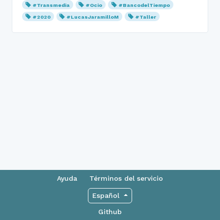
#Transmedia
#Ocio
#BancodelTiempo
#2020
#LucasJaramilloM
#Taller
Ayuda
Términos del servicio
Español
Github