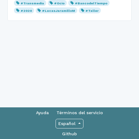
#Transmedia
#Ocio
#BancodelTiempo
#2020
#LucasJaramilloM
#Taller
Ayuda
Términos del servicio
Español
Github