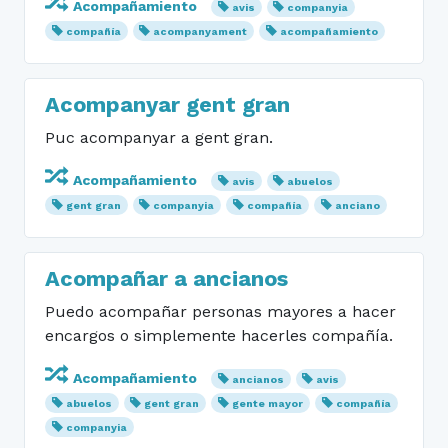
Acompañamiento
avis
companyia
compañía
acompanyament
acompañamiento
Acompanyar gent gran
Puc acompanyar a gent gran.
Acompañamiento
avis
abuelos
gent gran
companyia
compañía
anciano
Acompañar a ancianos
Puedo acompañar personas mayores a hacer
encargos o simplemente hacerles compañía.
Acompañamiento
ancianos
avis
abuelos
gent gran
gente mayor
compañía
companyia