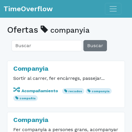
Toggle n
TimeOverflow
Ofertas
companyia
Buscar
Companyia
Sortir al carrer, fer encàrregs, passejar...
Acompañamiento
recados
companyia
compañia
Companyia
Fer companyia a persones grans, acompanyar